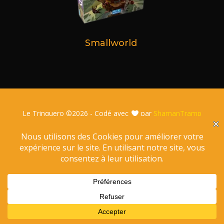
Smallworld
Le Trinquero ©
2026 - Codé avec
par
ShamanTramp