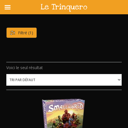
Le Trinquero
Skip
to
content
Filtré (1)
Voici le seul résultat