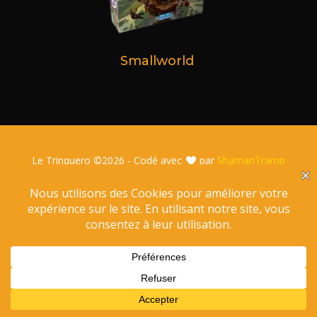
Smallworld
Le Trinquero ©
2026 - Codé avec
par
ShamanTramp