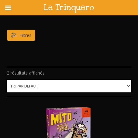
Le Trinquero
Skip
to
content
Filtres
2 résultats affichés