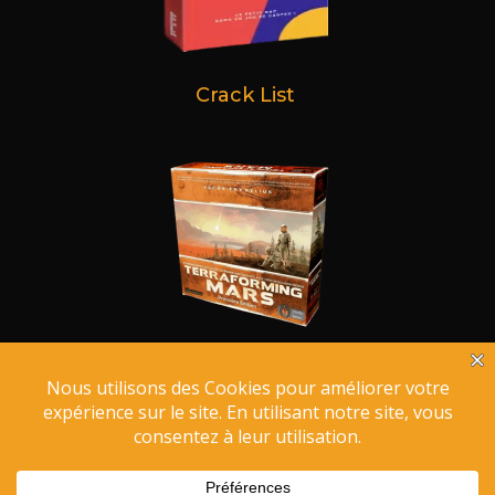
Crack List
Terraforming Mars