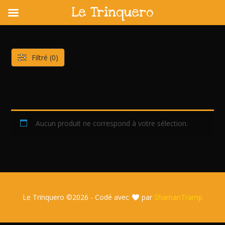
Le Trinquero
Skip
to
content
Filtré (0)
Aucun produit ne correspond à votre sélection.
Le Trinquero ©
2026 - Codé avec
par
ShamanTramp