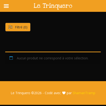
Le Trinquero
Skip
to
content
Filtré (0)
Aucun produit ne correspond à votre sélection.
Le Trinquero ©
2026 - Codé avec
par
ShamanTramp