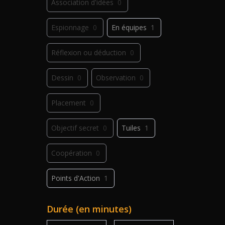
Association d'idées
0
Espionnage
0
En équipes
1
Réflexion ou déduction
0
Dessin
0
Observation
0
Placement
0
Objectif secret
0
Tuiles
1
Coopération
0
Points d'Action
1
Déplacement
0
Jeu de plis
0
Durée (en minutes)