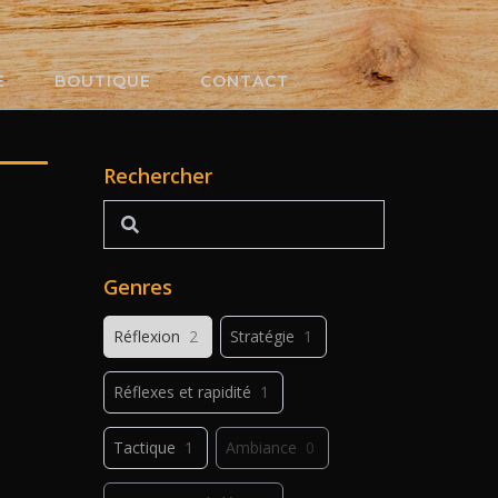
E
BOUTIQUE
CONTACT
Rechercher
Rechercher
Genres
Réflexion
2
Stratégie
1
Réflexes et rapidité
1
Tactique
1
Ambiance
0