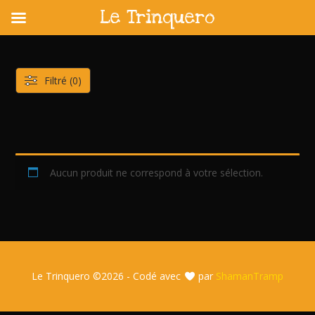
Le Trinquero
Skip
to
content
Filtré (0)
Aucun produit ne correspond à votre sélection.
Le Trinquero ©
2026 - Codé avec
par
ShamanTramp