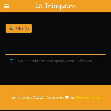
Le Trinquero
Skip
to
content
Filtré (0)
Aucun produit ne correspond à votre sélection.
Le Trinquero ©
2026 - Codé avec
par
ShamanTramp