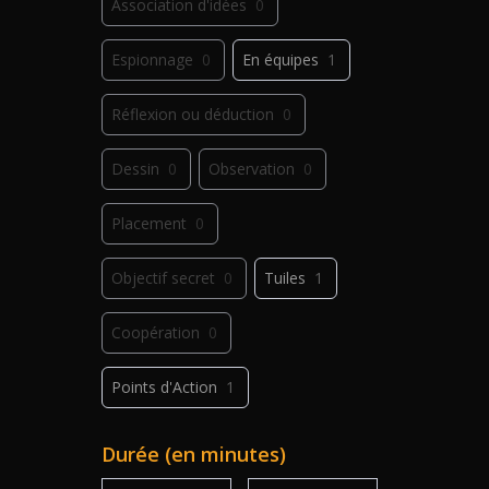
Association d'idées
0
Espionnage
0
En équipes
1
Réflexion ou déduction
0
Dessin
0
Observation
0
Placement
0
Objectif secret
0
Tuiles
1
Coopération
0
Points d'Action
1
Déplacement
0
Jeu de plis
0
Durée (en minutes)