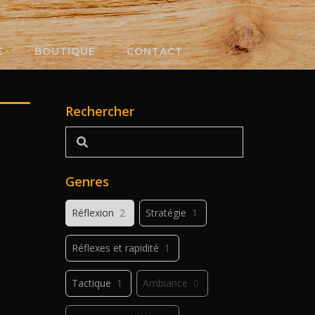
E
BOUTIQUE
CONTACT
Rechercher
Rechercher
Genres
Réflexion
2
Stratégie
1
Réflexes et rapidité
1
Tactique
1
Ambiance
0