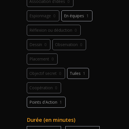
Association d'idées
0
Espionnage
0
En équipes
1
Réflexion ou déduction
0
Dessin
0
Observation
0
Placement
0
Objectif secret
0
Tuiles
1
Coopération
0
Points d'Action
1
Déplacement
0
Jeu de plis
0
Durée (en minutes)