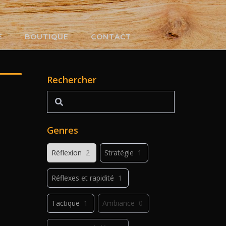
E
BOUTIQUE
CONTACT
Rechercher
Rechercher
Genres
Réflexion
2
Stratégie
1
Réflexes et rapidité
1
Tactique
1
Ambiance
0