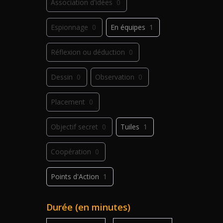
Association d'idées
0
Espionnage
0
En équipes
1
Réflexion ou déduction
0
Dessin
0
Observation
0
Placement
0
Objectif secret
0
Tuiles
1
Coopération
0
Points d'Action
1
Déplacement
0
Jeu de plis
0
Durée (en minutes)