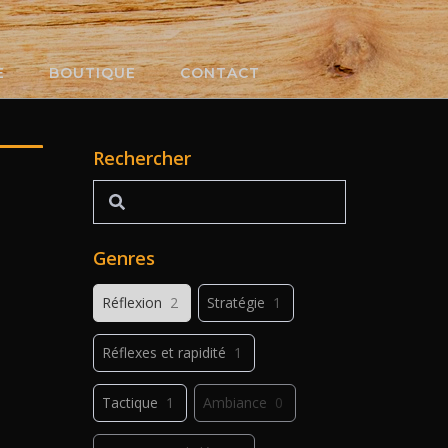
E
BOUTIQUE
CONTACT
Rechercher
Rechercher
Genres
Réflexion
2
Stratégie
1
Réflexes et rapidité
1
Tactique
1
Ambiance
0