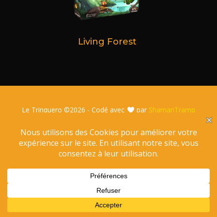
Living Forest
Le Trinquero ©
2026 - Codé avec
par
ShamanTramp