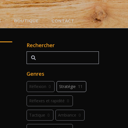
E
BOUTIQUE
CONTACT
Rechercher
Rechercher
Genres
Réflexion
0
Stratégie
11
Réflexes et rapidité
0
Tactique
0
Ambiance
0