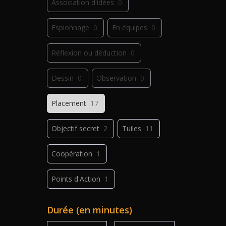
Association d'idées
0
Espionnage
0
En équipes
0
Réflexion ou déduction
0
Dessin
0
Observation
0
Placement
17
Objectif secret
2
Tuiles
11
Coopération
1
Points d'Action
1
Déplacement
1
Jeu de plis
0
Durée (en minutes)