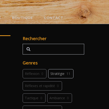
E
BOUTIQUE
CONTACT
Rechercher
Rechercher
Genres
Réflexion
0
Stratégie
11
Réflexes et rapidité
0
Tactique
0
Ambiance
0