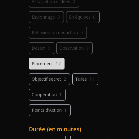
Association d'idées
0
Espionnage
0
En équipes
0
Réflexion ou déduction
0
Dessin
0
Observation
0
Placement
17
Objectif secret
2
Tuiles
11
Coopération
1
Points d'Action
1
Déplacement
1
Jeu de plis
0
Durée (en minutes)