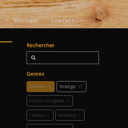
E
BOUTIQUE
CONTACT
Rechercher
Rechercher
Genres
Réflexion
0
Stratégie
11
Réflexes et rapidité
0
Tactique
0
Ambiance
0