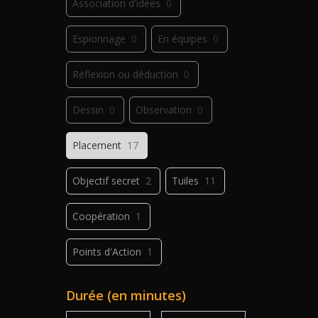
Association d'idées
0
Espionnage
0
En équipes
0
Réflexion ou déduction
0
Dessin
0
Observation
0
Placement
17
Objectif secret
2
Tuiles
11
Coopération
1
Points d'Action
1
Déplacement
1
Jeu de plis
0
Durée (en minutes)