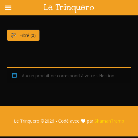
Le Trinquero
Skip
to
content
Filtré (0)
Aucun produit ne correspond à votre sélection.
Le Trinquero ©
2026 - Codé avec
par
ShamanTramp