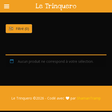
Le Trinquero
Skip
to
content
Filtré (0)
Aucun produit ne correspond à votre sélection.
Le Trinquero ©
2026 - Codé avec
par
ShamanTramp