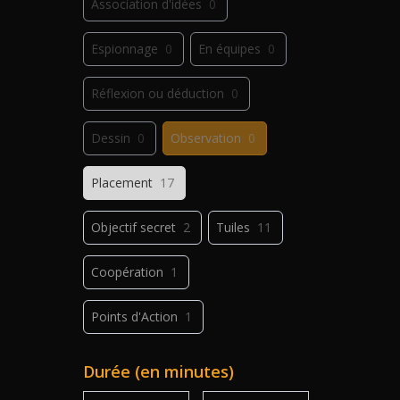
Association d'idées
0
Espionnage
0
En équipes
0
Réflexion ou déduction
0
Dessin
0
Observation
0
Placement
17
Objectif secret
2
Tuiles
11
Coopération
1
Points d'Action
1
Déplacement
1
Jeu de plis
0
Durée (en minutes)