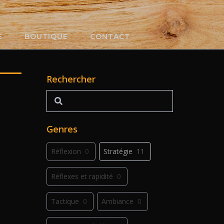
E
BOUTIQUE
CONTACT
Rechercher
Rechercher
Genres
Réflexion
0
Stratégie
11
Réflexes et rapidité
0
Tactique
0
Ambiance
0