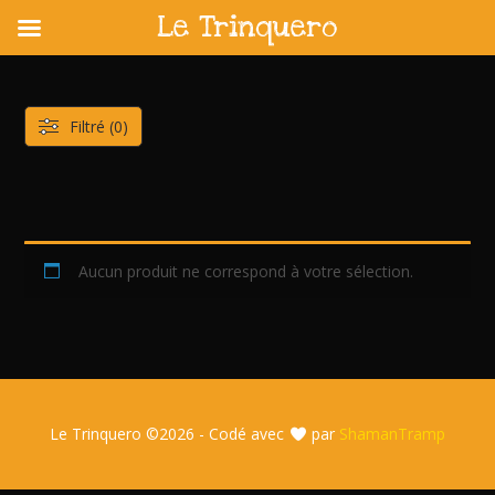
Le Trinquero
Skip
to
content
Filtré (0)
Aucun produit ne correspond à votre sélection.
Le Trinquero ©
2026 - Codé avec
par
ShamanTramp