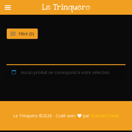
Le Trinquero
Skip
to
content
Filtré (0)
Aucun produit ne correspond à votre sélection.
Le Trinquero ©
2026 - Codé avec
par
ShamanTramp