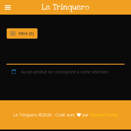
Le Trinquero
Skip
to
content
Filtré (0)
Aucun produit ne correspond à votre sélection.
Le Trinquero ©
2026 - Codé avec
par
ShamanTramp