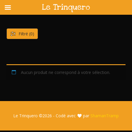
Le Trinquero
Skip
to
content
Filtré (0)
Aucun produit ne correspond à votre sélection.
Le Trinquero ©
2026 - Codé avec
par
ShamanTramp