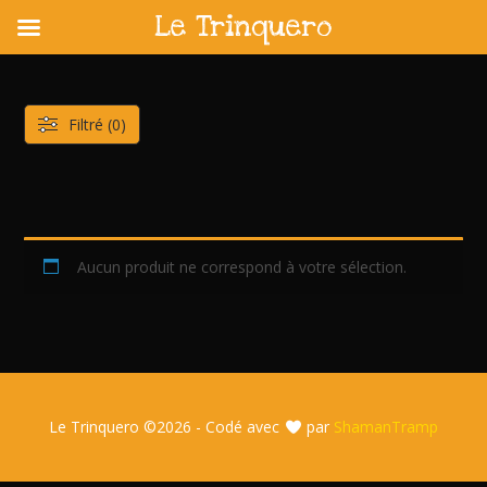
Le Trinquero
Skip
to
content
Filtré (0)
Aucun produit ne correspond à votre sélection.
Le Trinquero ©
2026 - Codé avec
par
ShamanTramp