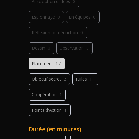
Association d'idées
0
Espionnage
0
En équipes
0
Réflexion ou déduction
0
Dessin
0
Observation
0
Placement
17
Objectif secret
2
Tuiles
11
Coopération
1
Points d'Action
1
Déplacement
1
Jeu de plis
0
Durée (en minutes)