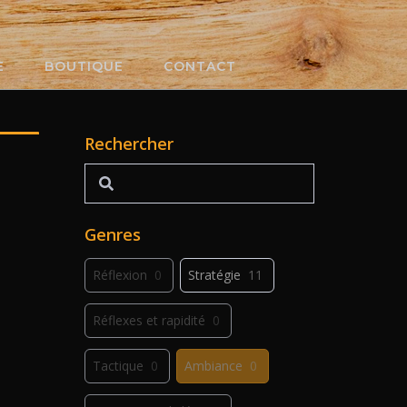
E
BOUTIQUE
CONTACT
Rechercher
Rechercher
Genres
Réflexion
0
Stratégie
11
Réflexes et rapidité
0
Tactique
0
Ambiance
0