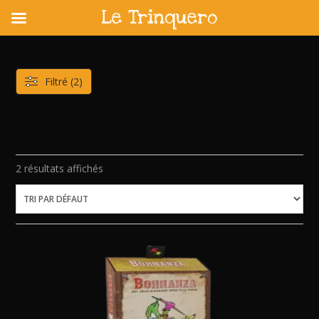
Le Trinquero
Skip
to
content
Filtré (2)
2 résultats affichés