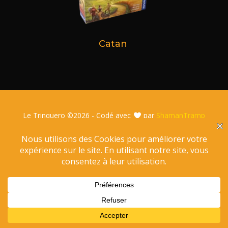
Catan
Le Trinquero ©
2026 - Codé avec
par
ShamanTramp