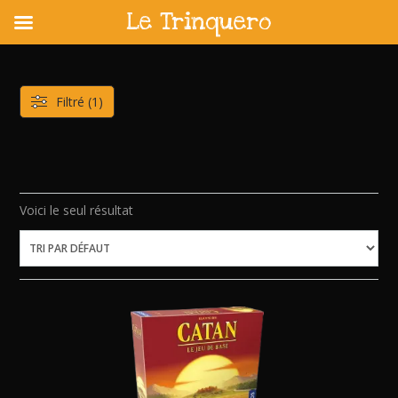
Le Trinquero
Skip
to
content
Filtré (1)
Voici le seul résultat