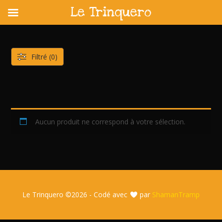
Le Trinquero
Skip
to
content
Filtré (0)
Aucun produit ne correspond à votre sélection.
Le Trinquero ©
2026 - Codé avec
par
ShamanTramp