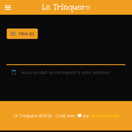
Le Trinquero
Skip
to
content
Filtré (0)
Aucun produit ne correspond à votre sélection.
Le Trinquero ©
2026 - Codé avec
par
ShamanTramp