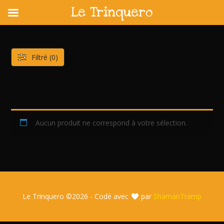
Le Trinquero
Skip
to
content
Filtré (0)
Aucun produit ne correspond à votre sélection.
Le Trinquero ©
2026 - Codé avec
par
ShamanTramp