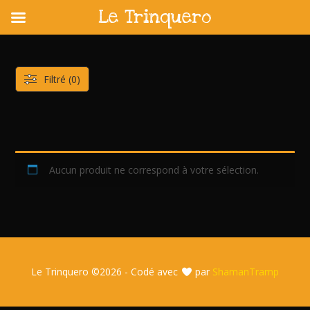
Le Trinquero
Skip
to
content
Filtré (0)
Aucun produit ne correspond à votre sélection.
Le Trinquero ©
2026 - Codé avec
par
ShamanTramp