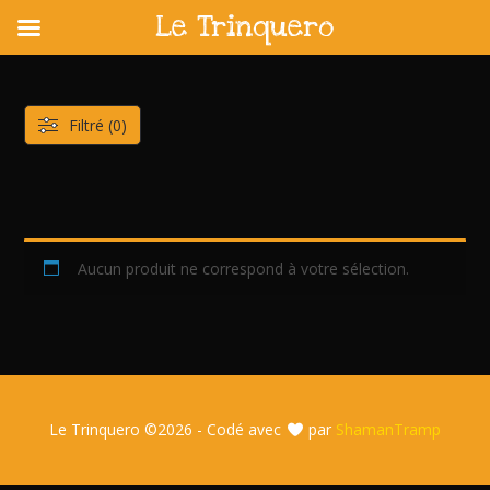
Le Trinquero
Skip
to
content
Filtré (0)
Aucun produit ne correspond à votre sélection.
Le Trinquero ©
2026 - Codé avec
par
ShamanTramp