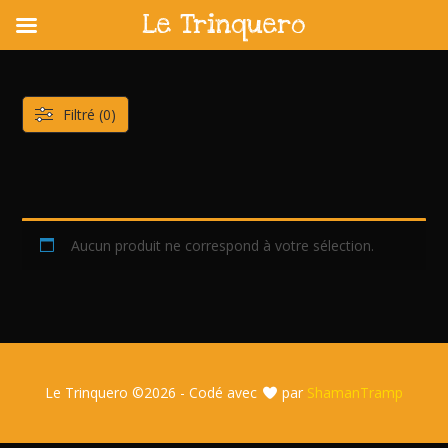
Le Trinquero
Skip
to
content
Filtré (0)
Aucun produit ne correspond à votre sélection.
Le Trinquero ©
2026 - Codé avec
par
ShamanTramp