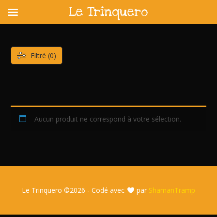
Le Trinquero
Skip
to
content
Filtré (0)
Aucun produit ne correspond à votre sélection.
Le Trinquero ©
2026 - Codé avec
par
ShamanTramp