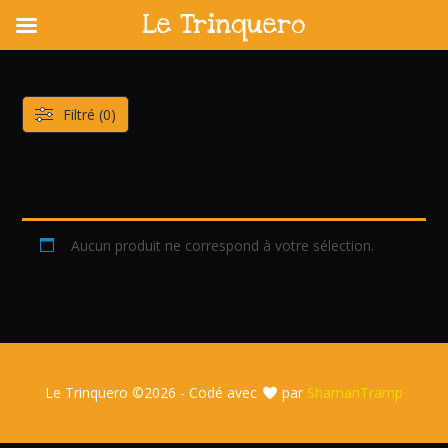
Le Trinquero
Skip
to
content
Filtré (0)
Aucun produit ne correspond à votre sélection.
Le Trinquero ©
2026 - Codé avec
par
ShamanTramp