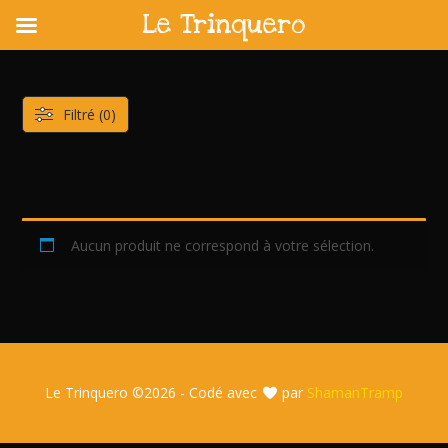
Le Trinquero
Skip
to
content
Filtré (0)
Aucun produit ne correspond à votre sélection.
Le Trinquero ©
2026 - Codé avec
par
ShamanTramp