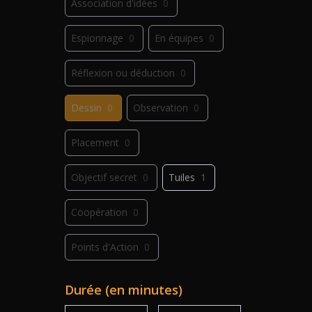
Association d'idées
0
Espionnage
0
En équipes
0
Réflexion ou déduction
0
Dessin
0
Observation
0
Placement
0
Objectif secret
0
Tuiles
1
Coopération
0
Points d'Action
0
Déplacement
0
Jeu de plis
0
Durée (en minutes)