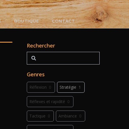
E
BOUTIQUE
CONTACT
Rechercher
Rechercher
Genres
Réflexion
0
Stratégie
1
Réflexes et rapidité
0
Tactique
0
Ambiance
0