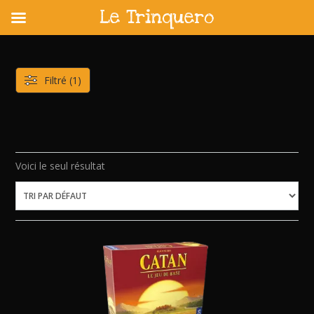
Le Trinquero
Skip
to
content
Filtré (1)
Voici le seul résultat