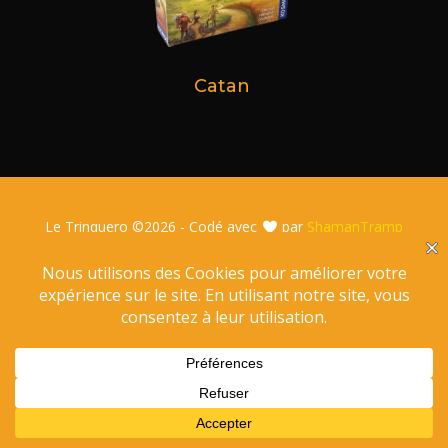
Catan
Le Trinquero ©
2026 - Codé avec
par
ShamanTramp