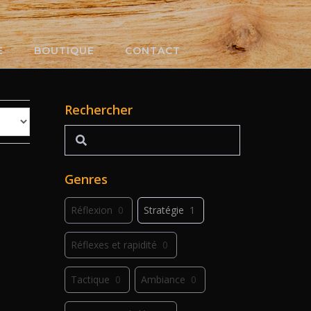
E
BOUTIQUE
CONTACT
Rechercher
Rechercher
Genres
Réflexion
0
Stratégie
1
Réflexes et rapidité
0
Tactique
0
Ambiance
0