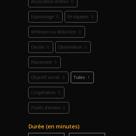
Association d'idées
0
Espionnage
0
En équipes
0
Réflexion ou déduction
0
Dessin
0
Observation
0
Placement
0
Objectif secret
0
Tuiles
1
Coopération
0
Points d'Action
0
Déplacement
0
Jeu de plis
0
Durée (en minutes)