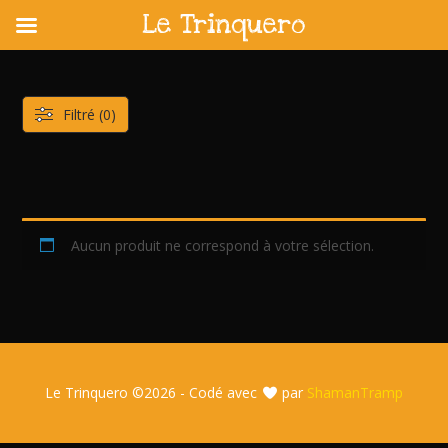
Le Trinquero
Skip
to
content
Filtré (0)
Aucun produit ne correspond à votre sélection.
Le Trinquero ©
2026 - Codé avec
par
ShamanTramp