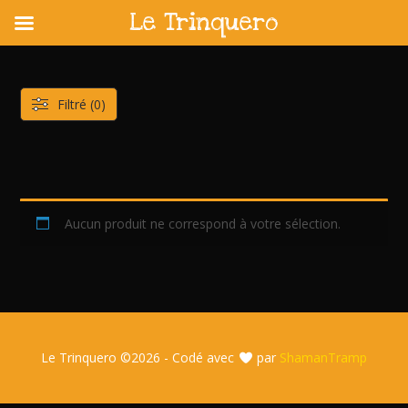
Le Trinquero
Skip
to
content
Filtré (0)
Aucun produit ne correspond à votre sélection.
Le Trinquero ©
2026 - Codé avec
par
ShamanTramp