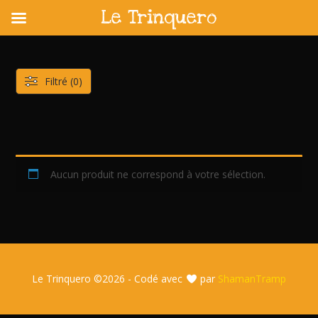
Le Trinquero
Skip
to
content
Filtré (0)
Aucun produit ne correspond à votre sélection.
Le Trinquero ©
2026 - Codé avec
par
ShamanTramp