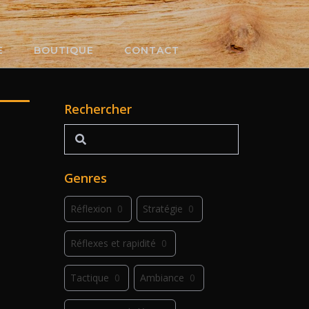
E
BOUTIQUE
CONTACT
Rechercher
Rechercher
Genres
Réflexion
0
Stratégie
0
Réflexes et rapidité
0
Tactique
0
Ambiance
0