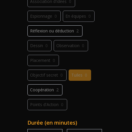
Association d'idées
0
Espionnage
0
En équipes
0
Réflexion ou déduction
2
Dessin
0
Observation
0
Placement
0
Objectif secret
0
Tuiles
0
Coopération
2
Points d'Action
0
Déplacement
0
Jeu de plis
0
Durée (en minutes)