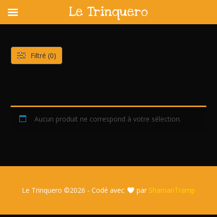
Le Trinquero
Skip
to
content
Filtré (0)
Aucun produit ne correspond à votre sélection.
Le Trinquero ©
2026 - Codé avec
par
ShamanTramp