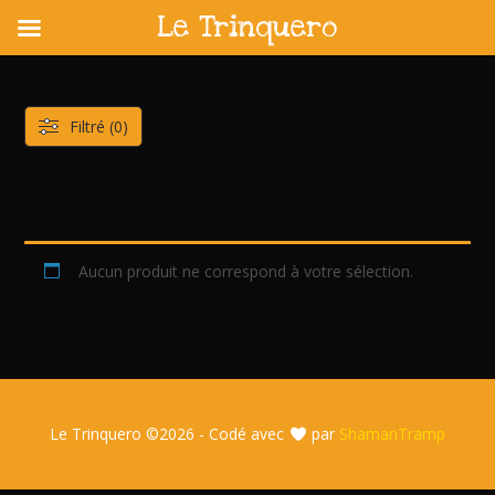
Le Trinquero
Skip
to
content
Filtré (0)
Aucun produit ne correspond à votre sélection.
Le Trinquero ©
2026 - Codé avec
par
ShamanTramp