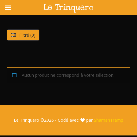
Le Trinquero
Skip
to
content
Filtré (0)
Aucun produit ne correspond à votre sélection.
Le Trinquero ©
2026 - Codé avec
par
ShamanTramp