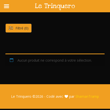
Le Trinquero
Skip
to
content
Filtré (0)
Aucun produit ne correspond à votre sélection.
Le Trinquero ©
2026 - Codé avec
par
ShamanTramp