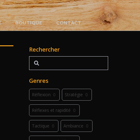
E
BOUTIQUE
CONTACT
Rechercher
Rechercher
Genres
Réflexion
0
Stratégie
0
Réflexes et rapidité
0
Tactique
0
Ambiance
0