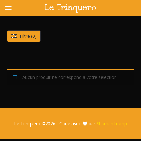
Le Trinquero
Skip
to
content
Filtré (0)
Aucun produit ne correspond à votre sélection.
Le Trinquero ©
2026 - Codé avec
par
ShamanTramp