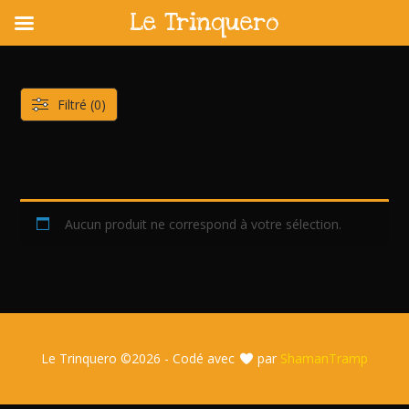
Le Trinquero
Skip
to
content
Filtré (0)
Aucun produit ne correspond à votre sélection.
Le Trinquero ©
2026 - Codé avec
par
ShamanTramp